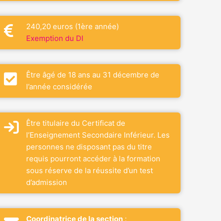
240,20 euros (1ère année)
Exemption du DI
Être âgé de 18 ans au 31 décembre de
l’année considérée
Être titulaire du Certificat de
l’Enseignement Secondaire Inférieur. Les
personnes ne disposant pas du titre
requis pourront accéder à la formation
sous réserve de la réussite d’un test
d’admission
Coordinatrice de la section
: