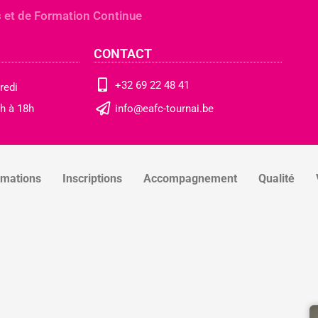
 et de Formation Continue
CONTACT
+32 69 22 48 41
redi
h à 18h
info@eafc-tournai.be
rmations
Inscriptions
Accompagnement
Qualité