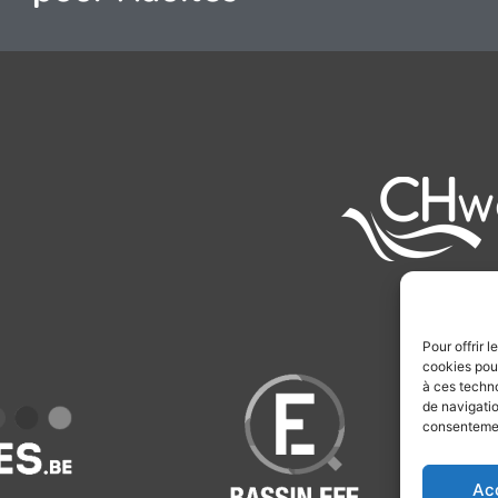
Pour offrir 
cookies pour
à ces techn
de navigatio
consentement
Ac