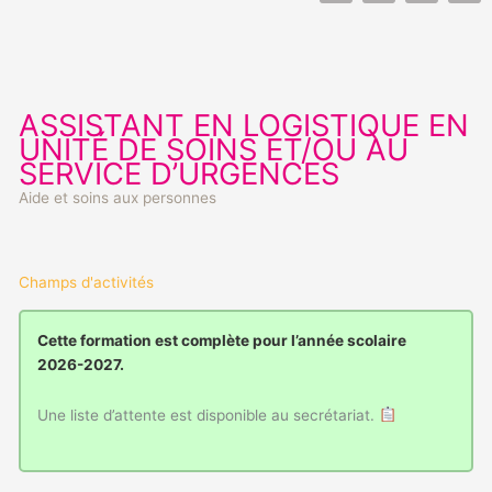
c
s
n
i
e
t
k
t
b
a
e
t
o
g
d
e
o
r
i
r
k
a
n
m
ASSISTANT EN LOGISTIQUE EN
UNITÉ DE SOINS ET/OU AU
SERVICE D’URGENCES
Aide et soins aux personnes
Champs d'activités
Cette formation est complète pour l’année scolaire
2026-2027.
Une liste d’attente est disponible au secrétariat.