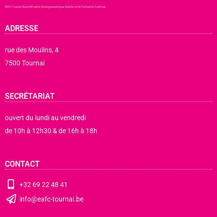
Aller
EAFC Tournai Eurométropole, Enseignement pour Adultes et de Formation Continue
au
contenu
ADRESSE
rue des Moulins, 4
7500 Tournai
SECRÉTARIAT
ouvert du lundi au vendredi
de 10h à 12h30 & de 16h à 18h
CONTACT
+32 69 22 48 41
info@eafc-tournai.be