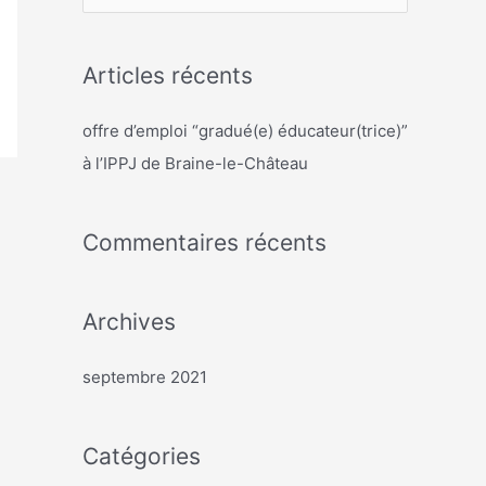
e
c
Articles récents
h
e
offre d’emploi “gradué(e) éducateur(trice)”
r
à l’IPPJ de Braine-le-Château
c
h
Commentaires récents
e
r
Archives
:
septembre 2021
Catégories