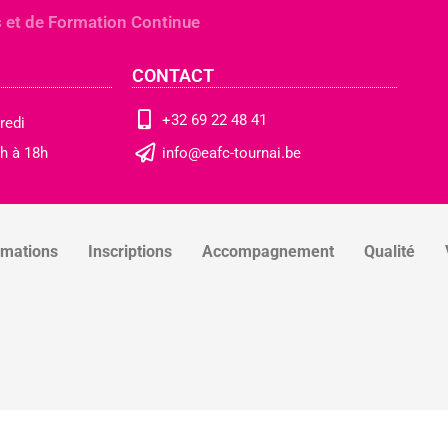
 et de Formation Continue
CONTACT
+32 69 22 48 41
redi
h à 18h
info@eafc-tournai.be
rmations
Inscriptions
Accompagnement
Qualité