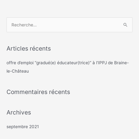
R
e
c
Articles récents
h
e
offre d’emploi “gradué(e) éducateur(trice)” à l’IPPJ de Braine-
r
le-Château
c
h
Commentaires récents
e
r
Archives
:
septembre 2021