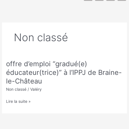
c
s
n
i
e
t
k
t
b
a
e
t
o
g
d
e
o
r
i
r
k
a
n
m
Non classé
offre d’emploi “gradué(e)
offre
d’emploi
éducateur(trice)” à l’IPPJ de Braine-
“gradué(e)
le-Château
éducateur(trice)”
à
Non classé
/
Valéry
l’IPPJ
de
Lire la suite »
Braine-
le-
Château