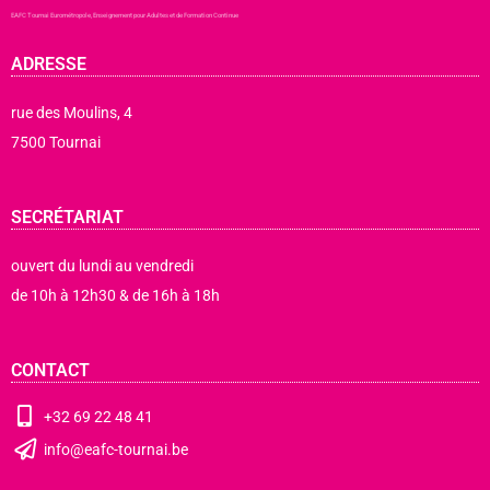
Aller
EAFC Tournai Eurométropole, Enseignement pour Adultes et de Formation Continue
au
contenu
ADRESSE
rue des Moulins, 4
7500 Tournai
SECRÉTARIAT
ouvert du lundi au vendredi
de 10h à 12h30 & de 16h à 18h
CONTACT
+32 69 22 48 41
info@eafc-tournai.be